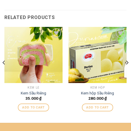
RELATED PRODUCTS
Add to
Add to
wishlist
wishlist
KEM LẺ
KEM HỘP
Kem Sầu Riêng
Kem hộp Sầu Riêng
35.000
₫
280.000
₫
ADD TO CART
ADD TO CART