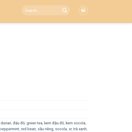
Search
for:
,
durian
,
đậu đỏ
,
green tea
,
kem đậu đỏ
,
kem socola
,
peppermint
,
red bean
,
sầu riêng
,
socola
,
sr
,
trà xanh
,