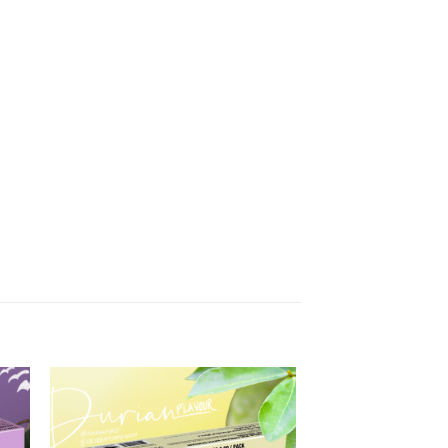
 to
Add to
ist
wishlist