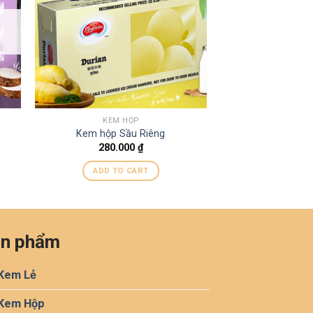
KEM HỘP
Kem hộp Sầu Riêng
280.000
₫
ADD TO CART
n phẩm
Kem Lẻ
Kem Hộp