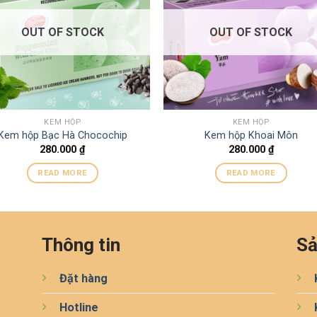
OUT OF STOCK
OUT OF STOCK
KEM HỘP
KEM HỘP
Kem hộp Bạc Hà Chocochip
Kem hộp Khoai Môn
280.000
₫
280.000
₫
READ MORE
READ MORE
Thông tin
Sả
Đặt hàng
Hotline