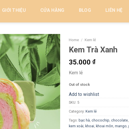
GIỚI THIỆU
CỬA HÀNG
BLOG
LIÊN HỆ
Home
/
Kem lẻ
Kem Trà Xanh
Add to
wishlist
35.000
₫
Kem lẻ
Out of stock
Add to wishlist
SKU:
5
Category:
Kem lẻ
Tags:
bạc hà
,
chocochip
,
chocolate
kem xoài
,
khoai
,
khoai môn
,
mango
,